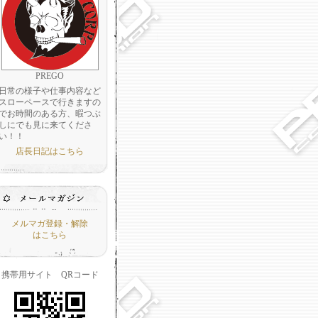
PREGO
日常の様子や仕事内容など
スローペースで行きますの
でお時間のある方、暇つぶ
しにでも見に来てくださ
い！！
店長日記はこちら
メルマガ登録・解除
はこちら
携帯用サイト QRコード