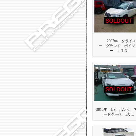
2007年 クライ
ー グランド ボイジ
ー ＬＴＤ
2012年 US ホンダ 
ードクーペ EX-L