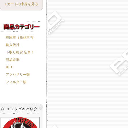
» カートの中身を見る
在庫車（商品車両）
輸入代行
下取り格安 足車！
部品取車
HID
アクセサリー類
フィルター類