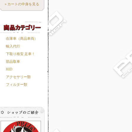
» カートの中身を見る
在庫車（商品車両）
輸入代行
下取り格安 足車！
部品取車
HID
アクセサリー類
フィルター類