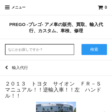
0
メニュー
PREGO -プレゴ- アメ車の販売、買取、輸入代
行、カスタム、車検、修理
検索
輸入代行
２０１３ トヨタ サイオン ＦＲ－Ｓ
マニュアル！！逆輸入車！！左 ハンド
ル！！